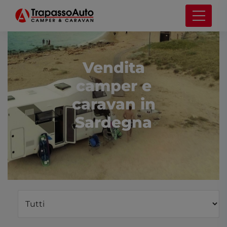
Vendita
camper e
caravan in
Sardegna