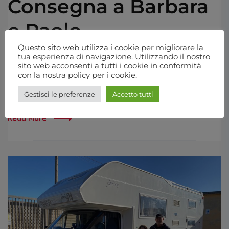
Consegna a Barbara
e Paolo
Questo sito web utilizza i cookie per migliorare la
Nuova consegna da Trapasso Auto camper &
tua esperienza di navigazione. Utilizzando il nostro
sito web acconsenti a tutti i cookie in conformità
caravan, questa volta tocca a Barbara e Paolo di
con la nostra policy per i cookie.
Cagliari (CA), che si regalano un Carado V640 usato
Gestisci le preferenze
Accetto tutti
come nuovo.
Read More