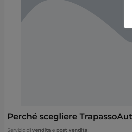
Perché scegliere TrapassoAu
Servizio di
vendita
e
post vendita
;