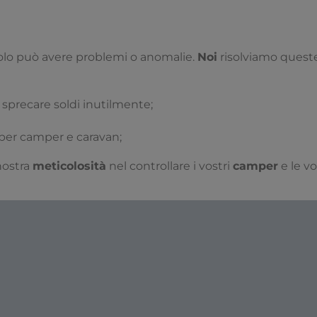
lo può avere problemi o anomalie.
Noi
risolviamo quest
 sprecare soldi inutilmente;
per camper e caravan;
nostra
meticolosità
nel controllare i vostri
camper
e le v