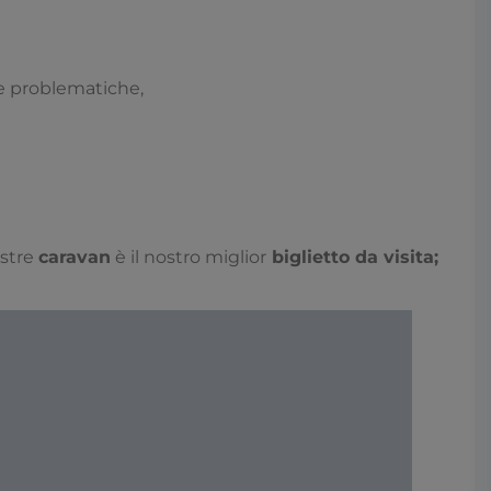
e problematiche,
ostre
caravan
è il nostro miglior
biglietto da visita;