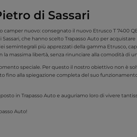
etro di Sassari
rimo camper nuovo: consegnato il nuovo Etrusco T 7400 Q
di Sassari, che hanno scelto Trapasso Auto per acquistare
dei semintegrali più apprezzati della gamma Etrusco, capac
n la massima libertà, senza rinunciare alla comodità di un
mento speciale. Per questo il nostro obiettivo non è s
datto fino alla spiegazione completa del suo funzionamento
iposto in Trapasso Auto e auguriamo loro di vivere tanti
apasso Auto!