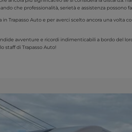
e ancora più significativo se si considera la distanza: ha
mando che professionalità, serietà e assistenza possono f
cia in Trapasso Auto e per averci scelto ancora una volta
endide avventure e ricordi indimenticabili a bordo del lo
lo staff di Trapasso Auto!