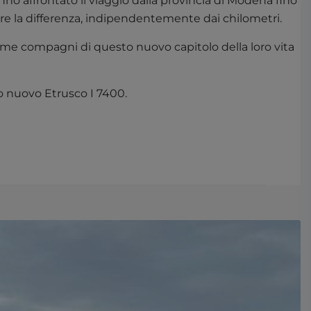
nno affrontato il viaggio dalla provincia di Modena fino
are la differenza, indipendentemente dai chilometri.
 come compagni di questo nuovo capitolo della loro vita
ro nuovo Etrusco I 7400.