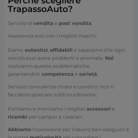
Perché scegliere
TrapassoAuto?
Servizio di
vendita
e
post vendita
;
Assistenza solo con i migliori marchi;
Siamo
autentici
,
affidabili
e sappiamo che ogni
veicolo può avere problemi o anomalie.
Noi
risolviamo queste problematiche,
garantendoti
competenza
e
serietà
;
Servizio consulenza chiaro e corretto: non ti
facciamo sprecare soldi inutilmente;
Forniamo e montiamo i migliori
accessori
e
ricambi
per camper e caravan;
Abbiamo
l’ossessione per il lavoro ben eseguito e
la nostra
meticolosità
nel controllare i