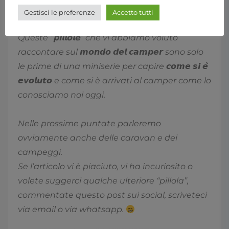
Gestisci le preferenze
Accetto tutti
Queste “𝗽𝗶𝗹𝗹𝗼𝗹𝗲” che vi abbiamo voluto
raccontare sul
𝙢𝙤𝙣𝙙𝙤 𝙙𝙚𝙡 𝙘𝙖𝙢𝙥𝙚𝙧
sono solo
le prime di una miniserie per capire
𝙘𝙤𝙢𝙚 𝙨𝙞 𝙚̀
𝙚𝙫𝙤𝙡𝙪𝙩𝙤
e come si è arrivati al camper come lo
conosciamo noi oggi.
Nelle prossime puntate parleremo
ovviamente anche delle caravan e dei
campeggi.
Se l’articolo vi è piaciuto, vi ha incuriosito o
volete suggerci qualche ulteriore “pillola”,
commentate questo post sui social, scriveteci
via email o via whatsapp.