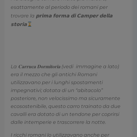
esattamente al periodo dei romani per
trovare la 𝗽𝗿𝗶𝗺𝗮 𝗳𝗼𝗿𝗺𝗮 𝗱𝗶 𝗖𝗮𝗺𝗽𝗲𝗿 𝗱𝗲𝗹𝗹𝗮
𝘀𝘁𝗼𝗿𝗶𝗮
La 𝐂𝐚𝐫𝐫𝐮𝐜𝐚 𝐃𝐨𝐫𝐦𝐢𝐭𝐨𝐫𝐢𝐚 (vedi immagine a lato)
era il mezzo che gli antichi Romani
utilizzavano per i lunghi spostamenti
impegnativi; dotata di un “abitacolo”
posteriore, non velocissimo ma sicuramente
ecosostenibile, questo carro trainato da due
cavalli era dotato di un tendone per coprirsi
dalle intemperie e trascorrere la notte.
I ricchi romani lo utilizzavano anche per