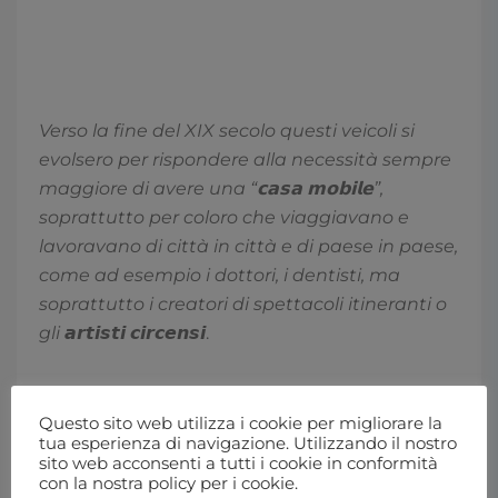
Verso la fine del XIX secolo questi veicoli si
evolsero per rispondere alla necessità sempre
maggiore di avere una “𝗰𝗮𝘀𝗮 𝗺𝗼𝗯𝗶𝗹𝗲”,
soprattutto per coloro che viaggiavano e
lavoravano di città in città e di paese in paese,
come ad esempio i dottori, i dentisti, ma
soprattutto i creatori di spettacoli itineranti o
gli
𝙖𝙧𝙩𝙞𝙨𝙩𝙞 𝙘𝙞𝙧𝙘𝙚𝙣𝙨𝙞.
Questo sito web utilizza i cookie per migliorare la
tua esperienza di navigazione. Utilizzando il nostro
sito web acconsenti a tutti i cookie in conformità
con la nostra policy per i cookie.