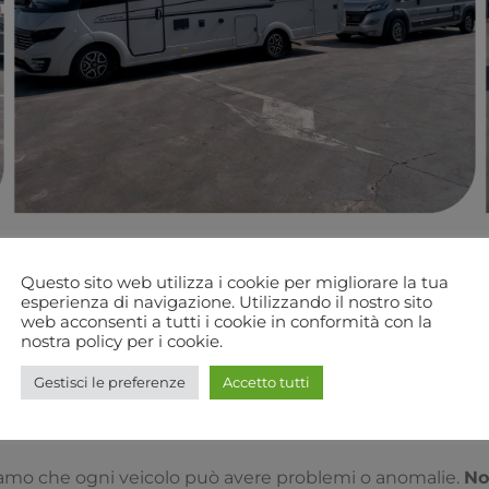
Questo sito web utilizza i cookie per migliorare la tua
esperienza di navigazione. Utilizzando il nostro sito
web acconsenti a tutti i cookie in conformità con la
Perche scegliere TrapassoAuto
nostra policy per i cookie.
Servizio di
vendita
e
post vendita
;
Gestisci le preferenze
Accetto tutti
Assistenza solo con i migliori marchi;
amo che ogni veicolo può avere problemi o anomalie.
No