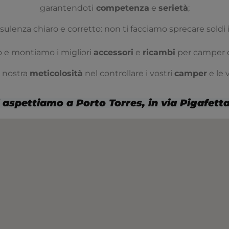
garantendoti
competenza
e
serietà
;
sulenza chiaro e corretto: non ti facciamo sprecare soldi
 e montiamo i migliori
accessori
e
ricambi
per camper e
a nostra
meticolosità
nel controllare i vostri
camper
e le 
 aspettiamo a Porto Torres, in via Pigafett