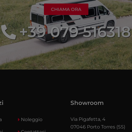
CHIAMA ORA
+39 079 516318
zi
Showroom
Via Pigafetta, 4
a
Noleggio
07046 Porto Torres (SS)
bi
Contattaci