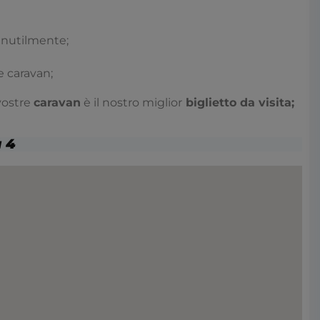
 inutilmente;
 caravan;
vostre
caravan
è il nostro miglior
biglietto da visita;
a 4