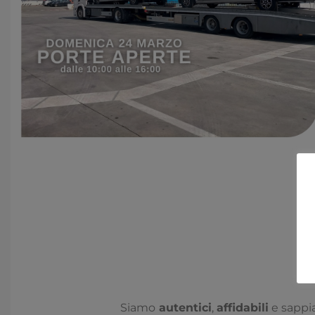
Siamo
autentici
,
affidabili
e sappi