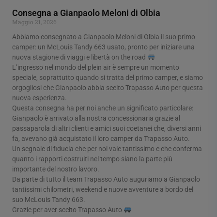
Consegna a Gianpaolo Meloni di Olbia
Maggio 21, 2026
Abbiamo consegnato a Gianpaolo Meloni di Olbia il suo primo
camper: un McLouis Tandy 663 usato, pronto per iniziare una
nuova stagione di viaggi e libertà on the road
L’ingresso nel mondo del plein air è sempre un momento
speciale, soprattutto quando si tratta del primo camper, e siamo
orgogliosi che Gianpaolo abbia scelto Trapasso Auto per questa
nuova esperienza.
Questa consegna ha per noi anche un significato particolare:
Gianpaolo è arrivato alla nostra concessionaria grazie al
passaparola di altri clienti e amici suoi coetanei che, diversi anni
fa, avevano già acquistato il loro camper da Trapasso Auto.
Un segnale di fiducia che per noi vale tantissimo e che conferma
quanto i rapporti costruiti nel tempo siano la parte più
importante del nostro lavoro.
Da parte di tutto il team Trapasso Auto auguriamo a Gianpaolo
tantissimi chilometri, weekend e nuove avventure a bordo del
suo McLouis Tandy 663.
Grazie per aver scelto Trapasso Auto