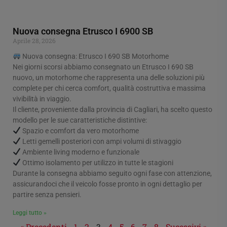
Nuova consegna Etrusco I 6900 SB
Aprile 28, 2026
Nuova consegna: Etrusco I 690 SB Motorhome
Nei giorni scorsi abbiamo consegnato un Etrusco I 690 SB
nuovo, un motorhome che rappresenta una delle soluzioni più
complete per chi cerca comfort, qualità costruttiva e massima
vivibilità in viaggio.
Il cliente, proveniente dalla provincia di Cagliari, ha scelto questo
modello per le sue caratteristiche distintive:
Spazio e comfort da vero motorhome
Letti gemelli posteriori con ampi volumi di stivaggio
Ambiente living moderno e funzionale
Ottimo isolamento per utilizzo in tutte le stagioni
Durante la consegna abbiamo seguito ogni fase con attenzione,
assicurandoci che il veicolo fosse pronto in ogni dettaglio per
partire senza pensieri.
Leggi tutto »
« Precedenti
1
2
3
4
5
6
7
8
Sucessivi »