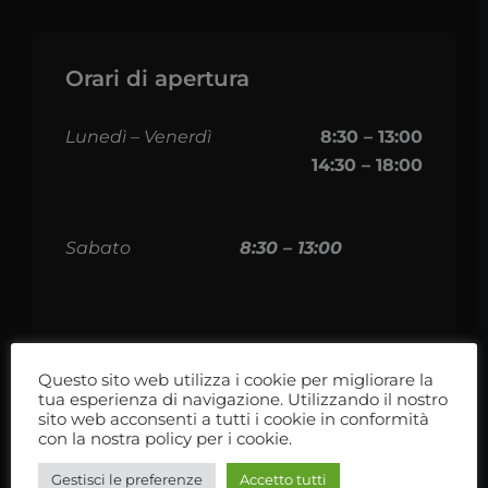
Orari di apertura
Lunedì – Venerdì
8:30 – 13:00
14:30 – 18:00
Sabato
8:30 – 13:00
Domenica
Chiuso
Questo sito web utilizza i cookie per migliorare la
tua esperienza di navigazione. Utilizzando il nostro
TrapassoAuto
sito web acconsenti a tutti i cookie in conformità
con la nostra policy per i cookie.
TrapassoAuto è concessionario Adria &
Gestisci le preferenze
Accetto tutti