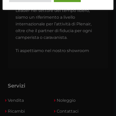
Sun Living per la Sardegna.
Leader nel settore del tempo libero,
siamo un riferimento a livello
internazionale per l’attività di Plenair,
oltre che il partner di fiducia per ogni
camperista o caravanista.
Ti aspettiamo nel nostro showroom
Servizi
Vendita
Noleggio
Ricambi
Contattaci