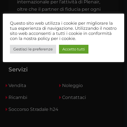
internazionale per l’attività di Plenair,
oltre che il partner di fiducia per ogni
camperista o caravanista.
Questo sito web utilizza i cookie per migliorare la
tua esperienza di navigazione. Utilizzando il nostro
Ti aspettiamo nel nostro showroom
sito web acconsenti a tutti i cookie in conformità
con la nostra policy per i cookie.
Gestisci le preferenze
Accetto tutti
Servizi
Vendita
Noleggio
Ricambi
Contattaci
Soccorso Stradale h24