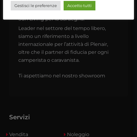
Gestisci le preferenze
Accetto tutti
TrapassoAuto è concessionario Adria &
Sun Living per la Sardegna.
Leader nel settore del tempo libero,
siamo un riferimento a livello
internazionale per l’attività di Plenair,
oltre che il partner di fiducia per ogni
camperista o caravanista.
Ti aspettiamo nel nostro showroom
Servizi
Vendita
Noleggio