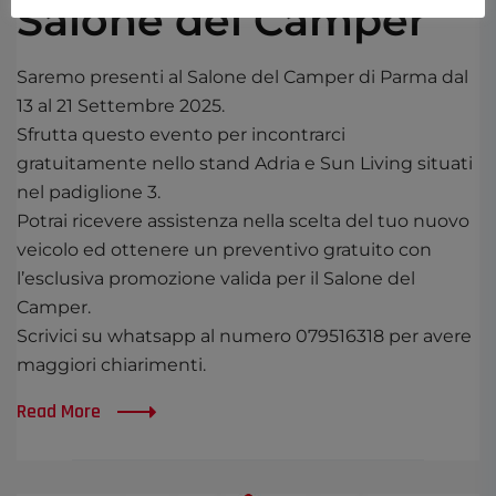
Salone del Camper
Saremo presenti al Salone del Camper di Parma dal
13 al 21 Settembre 2025.
Sfrutta questo evento per incontrarci
gratuitamente nello stand Adria e Sun Living situati
nel padiglione 3.
Potrai ricevere assistenza nella scelta del tuo nuovo
veicolo ed ottenere un preventivo gratuito con
l’esclusiva promozione valida per il Salone del
Camper.
Scrivici su whatsapp al numero 079516318 per avere
maggiori chiarimenti.
Read More