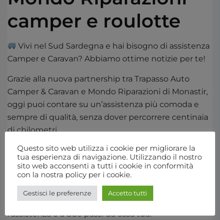
camper e roulotte
Vivi nel Sud Sardegna e hai bisogno di assistenza
Camper e Caravan? Abbiamo ottime notizie per te!
Grazie alla nuova partnership tra Trapasso Auto
Camper & Caravan e Mondo Riparazioni di Monastir,
oggi puoi contare su un’assistenza più comoda e
sempre di qualità, senza dover percorrere centinaia
di chilometri.
Mondo Riparazioni condivide i nostri stessi
Questo sito web utilizza i cookie per migliorare la
standard di competenza e affidabilità, garantendoti
tua esperienza di navigazione. Utilizzando il nostro
sito web acconsenti a tutti i cookie in conformità
un servizio all’altezza del nome Trapasso Auto, Adria
con la nostra policy per i cookie.
e Sun Living
Gestisci le preferenze
Accetto tutti
Se vivi nelle province del Sud Sardegna,
l’assistenza è a due passi da casa tua!