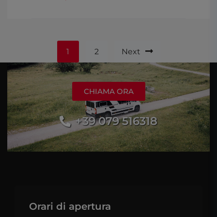
1
2
Next
CHIAMA ORA
+39 079 516318
Orari di apertura