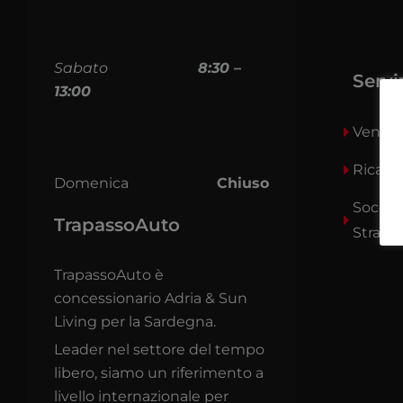
Sabato
8:30 –
Servi
13:00
Vendit
Ricam
Domenica
Chiuso
Soccor
TrapassoAuto
Strada
TrapassoAuto è
concessionario Adria & Sun
Living per la Sardegna.
Leader nel settore del tempo
libero, siamo un riferimento a
livello internazionale per