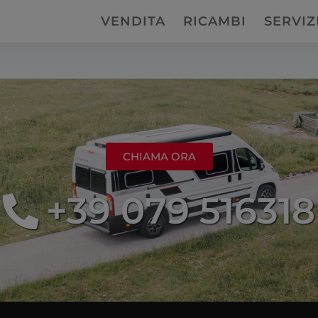
s searching can help.
VENDITA
RICAMBI
SERVIZ
CHIAMA ORA
+39 079 516318