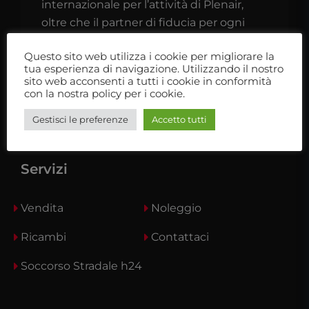
internazionale per l’attività di Plenair,
oltre che il partner di fiducia per ogni
camperista o caravanista.
Questo sito web utilizza i cookie per migliorare la
tua esperienza di navigazione. Utilizzando il nostro
Ti aspettiamo nel nostro showroom
sito web acconsenti a tutti i cookie in conformità
con la nostra policy per i cookie.
Gestisci le preferenze
Accetto tutti
Servizi
Vendita
Noleggio
Ricambi
Contattaci
Soccorso Stradale h24