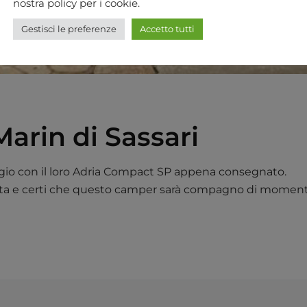
nostra policy per i cookie.
Gestisci le preferenze
Accetto tutti
arin di Sassari
ggio con il loro Adria Compact SP appena consegnato.
elta e certi che questo camper sarà compagno di momenti