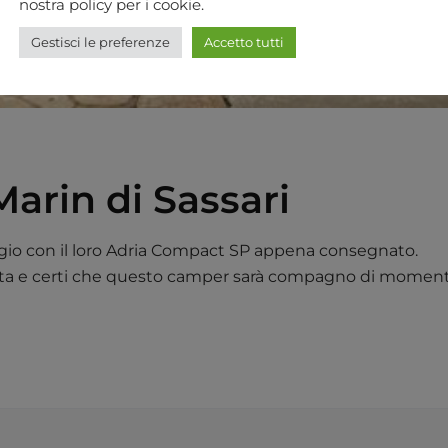
nostra policy per i cookie.
Gestisci le preferenze
Accetto tutti
arin di Sassari
ggio con il loro Adria Compact SP appena consegnato.
elta e certi che questo camper sarà compagno di momenti