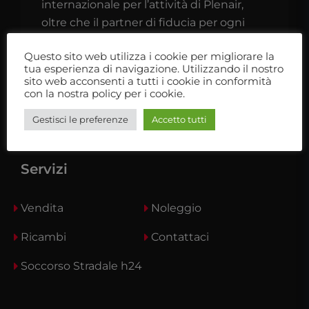
internazionale per l’attività di Plenair,
oltre che il partner di fiducia per ogni
camperista o caravanista.
Questo sito web utilizza i cookie per migliorare la
tua esperienza di navigazione. Utilizzando il nostro
Ti aspettiamo nel nostro showroom
sito web acconsenti a tutti i cookie in conformità
con la nostra policy per i cookie.
Gestisci le preferenze
Accetto tutti
Servizi
Vendita
Noleggio
Ricambi
Contattaci
Soccorso Stradale h24