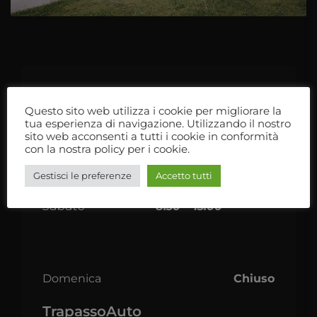
Orari di apertura
Questo sito web utilizza i cookie per migliorare la
tua esperienza di navigazione. Utilizzando il nostro
Lunedì – Venerdì
8:30 – 13:00
sito web acconsenti a tutti i cookie in conformità
con la nostra policy per i cookie.
14:30 – 18:00
Gestisci le preferenze
Accetto tutti
Sabato
8:30 – 13:00
Domenica
Chiuso
TrapassoAuto