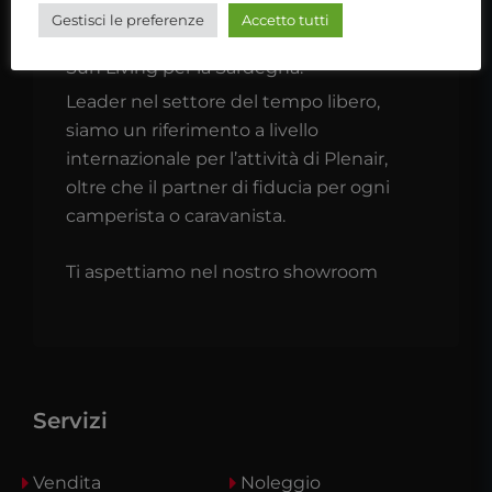
Gestisci le preferenze
Accetto tutti
TrapassoAuto è concessionario Adria &
Sun Living per la Sardegna.
Leader nel settore del tempo libero,
siamo un riferimento a livello
internazionale per l’attività di Plenair,
oltre che il partner di fiducia per ogni
camperista o caravanista.
Ti aspettiamo nel nostro showroom
Servizi
Vendita
Noleggio