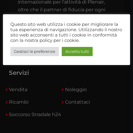
internazionale per l’attività di Plenair,
oltre che il partner di fiducia per ogni
camperista o caravanista.
Questo sito web utilizza i cookie per migliorare la
tua esperienza di navigazione. Utilizzando il nostro
Ti aspettiamo nel nostro showroom
sito web acconsenti a tutti i cookie in conformità
con la nostra policy per i cookie.
Gestisci le preferenze
Accetto tutti
Servizi
Vendita
Noleggio
Ricambi
Contattaci
Soccorso Stradale h24