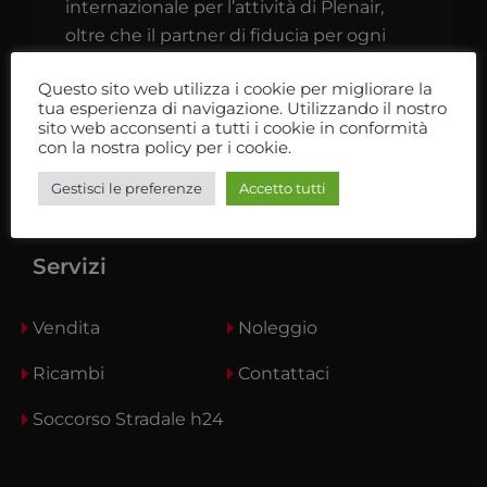
internazionale per l’attività di Plenair,
oltre che il partner di fiducia per ogni
camperista o caravanista.
Questo sito web utilizza i cookie per migliorare la
tua esperienza di navigazione. Utilizzando il nostro
Ti aspettiamo nel nostro showroom
sito web acconsenti a tutti i cookie in conformità
con la nostra policy per i cookie.
Gestisci le preferenze
Accetto tutti
Servizi
Vendita
Noleggio
Ricambi
Contattaci
Soccorso Stradale h24