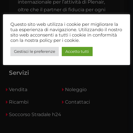
internazionale per l’attività di Plenair,
oltre che il partner di fiducia per ogni
camperista o caravanista.
Questo sito web utilizza i cookie per migliorare la
tua esperienza di navigazione. Utilizzando il nostro
Ti aspettiamo nel nostro showroom
sito web acconsenti a tutti i cookie in conformità
con la nostra policy per i cookie.
Gestisci le preferenze
Accetto tutti
Servizi
Vendita
Noleggio
Ricambi
Contattaci
Soccorso Stradale h24