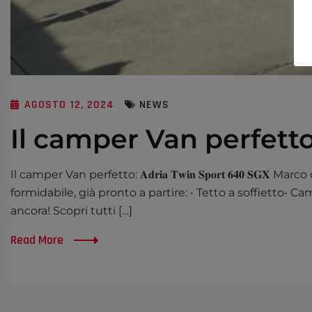
AGOSTO 12, 2024
NEWS
Il camper Van perfetto: 𝐀𝐝𝐫𝐢
Il camper Van perfetto: 𝐀𝐝𝐫𝐢𝐚 𝐓𝐰𝐢𝐧 𝐒𝐩𝐨𝐫𝐭 𝟔𝟒𝟎 𝐒𝐆𝐗 
formidabile, già pronto a partire: •⁠ ⁠Tetto a soffietto•⁠
ancora! Scopri tutti […]
Read More