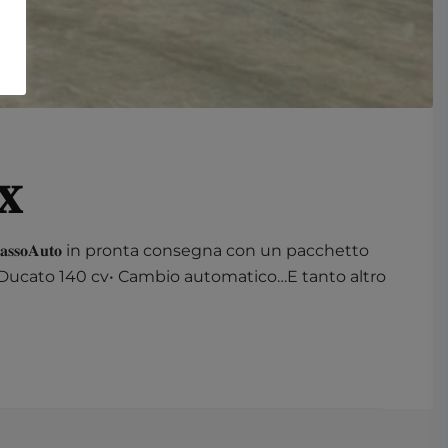
𝐗
𝐓𝐫𝐚𝐩𝐚𝐬𝐬𝐨𝐀𝐮𝐭𝐨 in pronta consegna con un pacchetto
Fiat Ducato 140 cv•⁠ ⁠Cambio automatico…E tanto altro