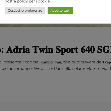
nostra policy per i cookie.
Gestisci le preferenze
Accetto tutti
𝐚 𝐓𝐰𝐢𝐧 𝐒𝐩𝐨𝐫𝐭 𝟔𝟒𝟎 𝐒𝐆
Marco ci presenta il top tra i 𝐜𝐚𝐦𝐩𝐞𝐫 𝐯𝐚𝐧, che puoi trovare da 
 ⁠Cambio automatico•⁠ ⁠Webasto•⁠ ⁠Pannello solare•⁠ ⁠Motore 