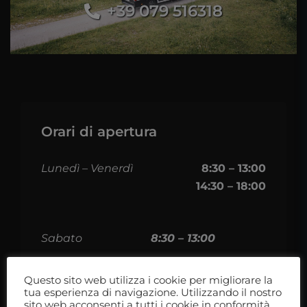
+39 079 516318
Orari di apertura
Lunedì – Venerdì
8:30 – 13:00
14:30 – 18:00
Sabato
8:30 – 13:00
Questo sito web utilizza i cookie per migliorare la
tua esperienza di navigazione. Utilizzando il nostro
sito web acconsenti a tutti i cookie in conformità