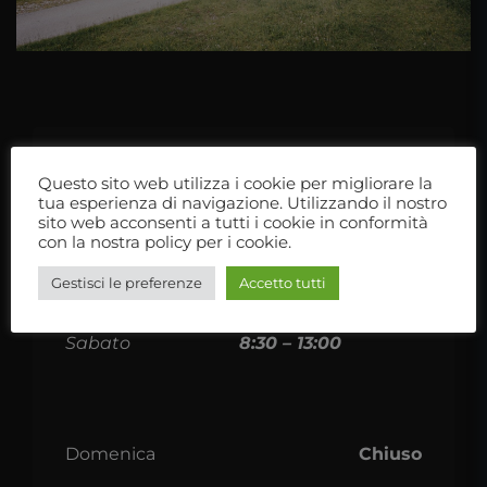
Orari di apertura
Questo sito web utilizza i cookie per migliorare la
tua esperienza di navigazione. Utilizzando il nostro
sito web acconsenti a tutti i cookie in conformità
Lunedì – Venerdì
8:30 – 13:00
con la nostra policy per i cookie.
14:30 – 18:00
Gestisci le preferenze
Accetto tutti
Sabato
8:30 – 13:00
Domenica
Chiuso