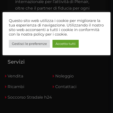
internazionale per l’attività di Plenair,
oltre che il partner di fiducia per ogni
camperista o caravanista.
Questo sito web utilizza i cookie per migliorare la
tua esperienza di navigazione. Utilizzando il nostro
Ti aspettiamo nel nostro showroom
sito web acconsenti a tutti i cookie in conformità
con la nostra policy per i cookie.
Gestisci le preferenze
Accetto tutti
Servizi
Vendita
Noleggio
Ricambi
Contattaci
Soccorso Stradale h24