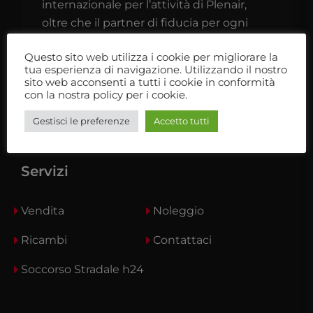
internazionale per l’attività di Plenair,
oltre che il partner di fiducia per ogni
camperista o caravanista.
Questo sito web utilizza i cookie per migliorare la
tua esperienza di navigazione. Utilizzando il nostro
Ti aspettiamo nel nostro showroom
sito web acconsenti a tutti i cookie in conformità
con la nostra policy per i cookie.
Gestisci le preferenze
Accetto tutti
Servizi
Vendita
Noleggio
Ricambi
Contattaci
Soccorso Stradale h24